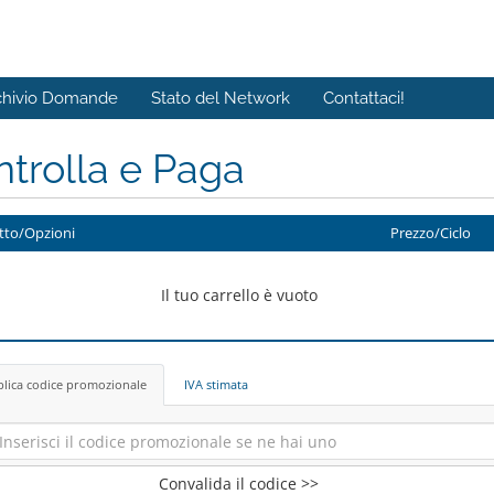
chivio Domande
Stato del Network
Contattaci!
trolla e Paga
tto/Opzioni
Prezzo/Ciclo
Il tuo carrello è vuoto
lica codice promozionale
IVA stimata
Convalida il codice >>