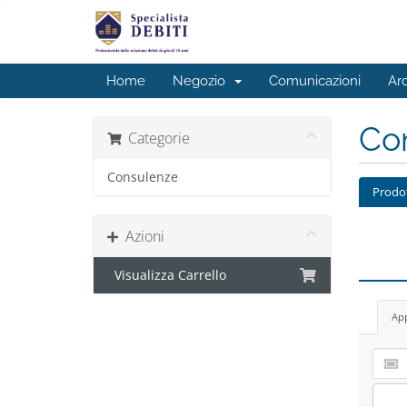
Home
Negozio
Comunicazioni
Ar
Con
Categorie
Consulenze
Prodo
Azioni
Visualizza Carrello
App